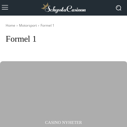
Home
Motorsport
Formel 1
Formel 1
MotoGP
Rally
CASINO NYHETER