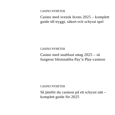
CASINO NYHETER
Casino med svensk licens 2025 – komplett
guide till tryggt, säkert och schysst spel
CASINO NYHETER
Casino med snabbast uttag 2025 – så
fungerar blixtsnabba Pay’n Play-casinon
CASINO NYHETER
Så jämför du casinon på ett schysst sätt –
komplett guide för 2025