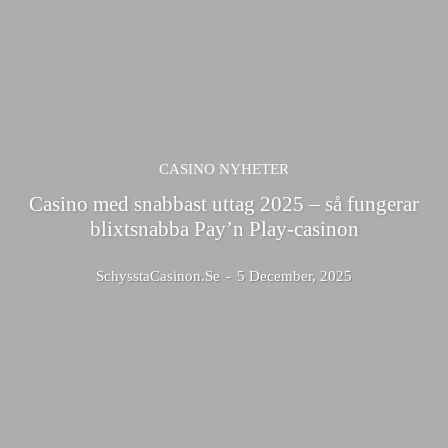
CASINO NYHETER
Casino med snabbast uttag 2025 – så fungerar
blixtsnabba Pay’n Play-casinon
SchysstaCasinon.se
-
5 December, 2025