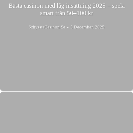
Bästa casinon med låg insättning 2025 – spela
smart från 50–100 kr
SchysstaCasinon.se
-
5 December, 2025