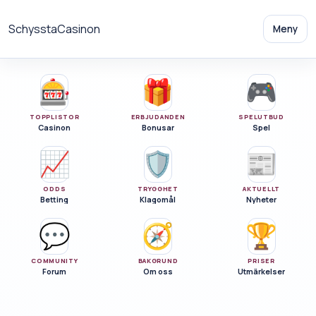
SchysstaCasinon
Meny
🎰
🎁
🎮
TOPPLISTOR
ERBJUDANDEN
SPELUTBUD
Casinon
Bonusar
Spel
📈
🛡️
📰
ODDS
TRYGGHET
AKTUELLT
Betting
Klagomål
Nyheter
💬
🧭
🏆
COMMUNITY
BAKGRUND
PRISER
Forum
Om oss
Utmärkelser