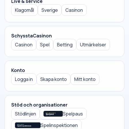
Live & service
Klagomål
Sverige
Casinon
SchysstaCasinon
Casinon
Spel
Betting
Utmärkelser
Konto
Logga in
Skapa konto
Mitt konto
Stöd och organisationer
Stödlinjen
Spelpaus
Spelinspektionen