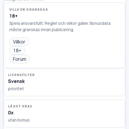
VILLKOR GRANSKAS
18+
Spela ansvarsfullt. Regler och villkor gäller. Bonusdata
måste granskas innan publicering.
Villkor
18+
Forum
LICENSFILTER
Svensk
prioritet
LÄGST KRAV
0x
utan bonus