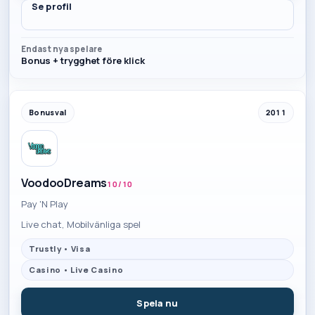
Se profil
Endast nya spelare
Bonus + trygghet före klick
Bonusval
2011
VoodooDreams
10/10
Pay 'N Play
Live chat, Mobilvänliga spel
Trustly • Visa
Casino • Live Casino
Spela nu