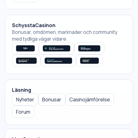
SchysstaCasinon
Bonusar, omdömen, marknader och community
med tydliga vägar vidare.
Läsning
Nyheter
Bonusar
Casinojämförelse
Forum