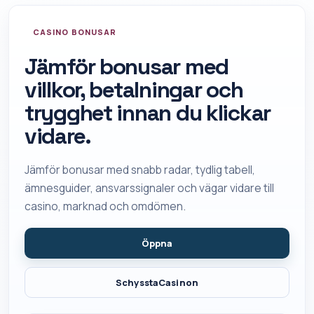
CASINO BONUSAR
Jämför bonusar med
villkor, betalningar och
trygghet innan du klickar
vidare.
Jämför bonusar med snabb radar, tydlig tabell,
ämnesguider, ansvarssignaler och vägar vidare till
casino, marknad och omdömen.
Öppna
SchysstaCasinon