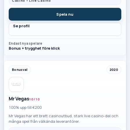
Casino • Live Casino
Spela nu
Se profil
Endast nya spelare
Bonus + trygghet före klick
Bonusval
2020
Mr Vegas
10/10
100% upp till €200
Mr Vegas har ett brett casinoutbud, stark live casino-del och
många spel från välkända leverantörer.