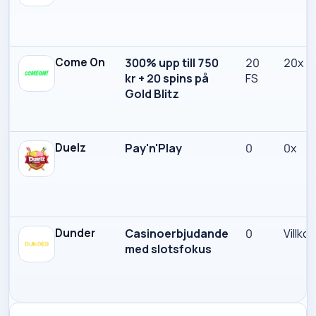
Come On
300% upp till 750
20
20x
kr + 20 spins på
FS
Gold Blitz
Duelz
Pay'n'Play
0
0x
Dunder
Casinoerbjudande
0
Villkor
med slotsfokus