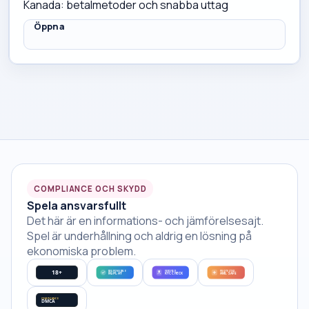
Kanada: betalmetoder och snabba uttag
Öppna
COMPLIANCE OCH SKYDD
Spela ansvarsfullt
Det här är en informations- och jämförelsesajt.
Spel är underhållning och aldrig en lösning på
ekonomiska problem.