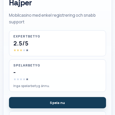
Hajper
Mobilcasino med enkel registrering och snabb
support
EXPERTBETYG
2.5/5
★
★
★
★
★
SPELARBETYG
-
★
★
★
★
★
Inga spelarbetyg ännu.
Spela nu