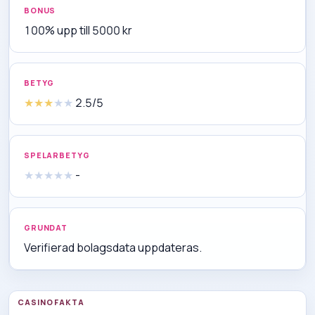
BONUS
100% upp till 5000 kr
BETYG
★
★
★
★
★
2.5/5
SPELARBETYG
★
★
★
★
★
-
GRUNDAT
Verifierad bolagsdata uppdateras.
CASINOFAKTA