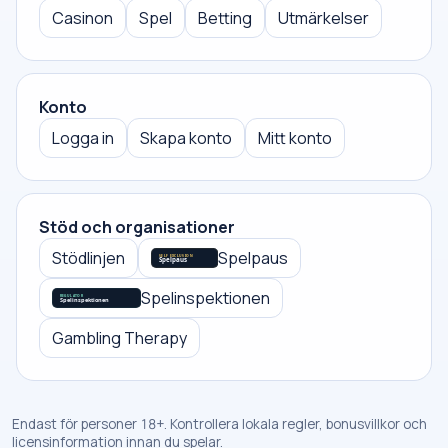
Casinon
Spel
Betting
Utmärkelser
Konto
Logga in
Skapa konto
Mitt konto
Stöd och organisationer
Stödlinjen
Spelpaus
Spelinspektionen
Gambling Therapy
Endast för personer 18+. Kontrollera lokala regler, bonusvillkor och
licensinformation innan du spelar.