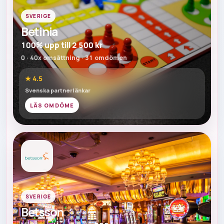
SVERIGE
Betinia
100% upp till 2 500 kr
0
·
40x
omsättning
·
31
omdömen
★
4.5
Svenska partnerlänkar
LÄS OMDÖME
SVERIGE
Betsson