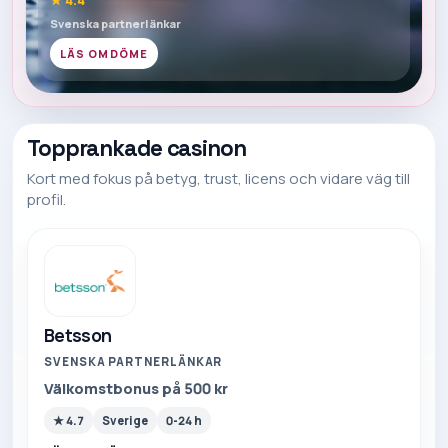
★
4.4
Svenska partnerlänkar
LÄS OMDÖME
Topprankade casinon
Kort med fokus på betyg, trust, licens och vidare väg till
profil.
Betsson
SVENSKA PARTNERLÄNKAR
Välkomstbonus på 500 kr
★
4.7
Sverige
0-24 h