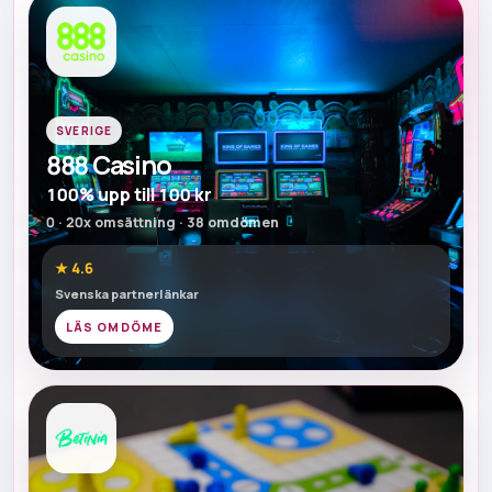
SVERIGE
888 Casino
100% upp till 100 kr
0
·
20x
omsättning
·
38
omdömen
★
4.6
Svenska partnerlänkar
LÄS OMDÖME