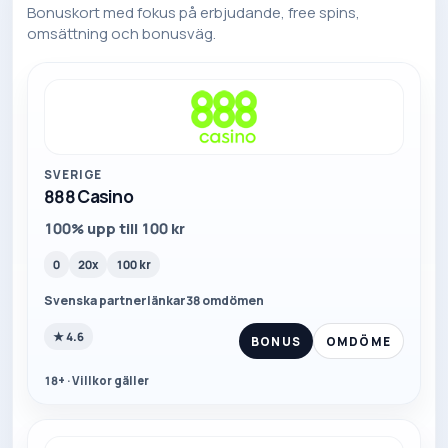
Bonuskort med fokus på erbjudande, free spins,
omsättning och bonusväg.
SVERIGE
888 Casino
100% upp till 100 kr
0
20x
100 kr
Svenska partnerlänkar
38
omdömen
★
4.6
BONUS
OMDÖME
18+ · Villkor gäller