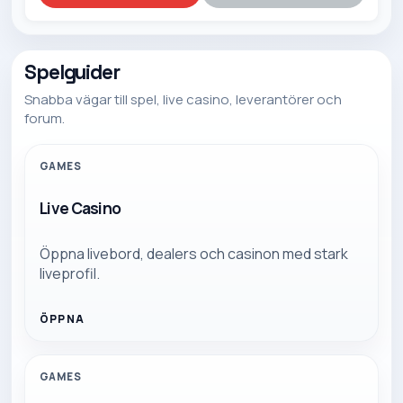
Spelguider
Snabba vägar till spel, live casino, leverantörer och
forum.
GAMES
Live Casino
Öppna livebord, dealers och casinon med stark
liveprofil.
ÖPPNA
GAMES