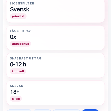
LICENSFILTER
Svensk
prioritet
LÄGST KRAV
0x
utan bonus
SNABBAST UTTAG
0-12 h
kontroll
ANSVAR
18+
alltid