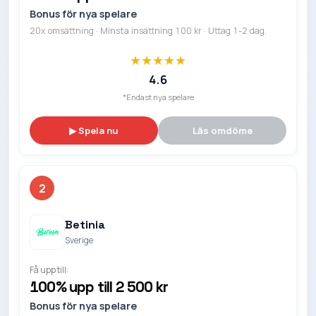
Bonus för nya spelare
20x omsättning · Minsta insättning 100 kr · Uttag 1-2 dag.
★★★★★
4.6
*Endast nya spelare
▶ Spela nu
Läs omdöme
2
Betinia
Sverige
Få upp till:
100% upp till 2 500 kr
Bonus för nya spelare