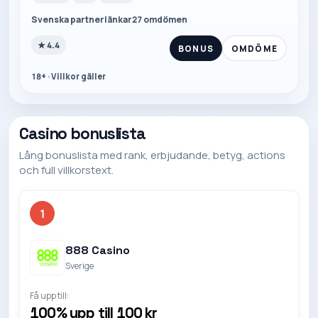
Svenska partnerlänkar
27
omdömen
★
4.4
BONUS
OMDÖME
18+ · Villkor gäller
Casino bonuslista
Lång bonuslista med rank, erbjudande, betyg, actions
och full villkorstext.
1
888 Casino
Sverige
Få upp till:
100% upp till 100 kr