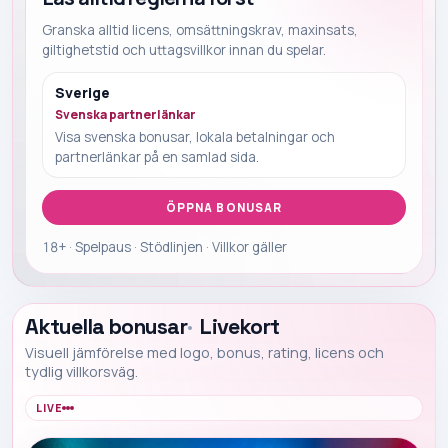
Granska alltid licens, omsättningskrav, maxinsats,
giltighetstid och uttagsvillkor innan du spelar.
Sverige
Svenska partnerlänkar
Visa svenska bonusar, lokala betalningar och
partnerlänkar på en samlad sida.
ÖPPNA BONUSAR
18+ · Spelpaus · Stödlinjen · Villkor gäller
Aktuella bonusar
Livekort
Visuell jämförelse med logo, bonus, rating, licens och
tydlig villkorsväg.
LIVE