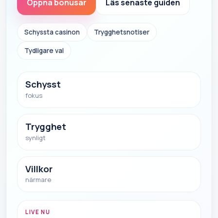
Öppna bonusar
Läs senaste guiden
Schyssta casinon
Trygghetsnotiser
Tydligare val
Schysst
fokus
Trygghet
synligt
Villkor
närmare
LIVE NU