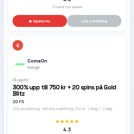
*Endast nya spelare
▶ Spela nu
Läs omdöme
6
ComeOn
Sverige
Få upp till:
300% upp till 750 kr + 20 spins på Gold
Blitz
20 FS
20x omsättning · Minsta insättning 100 kr · Uttag 1-2 dag.
★★★★★
4.3