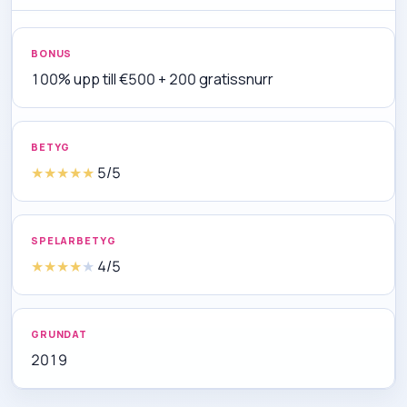
BONUS
100% upp till €500 + 200 gratissnurr
BETYG
★
★
★
★
★
5/5
SPELARBETYG
★
★
★
★
★
4/5
GRUNDAT
2019