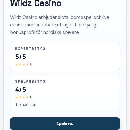
Wildz Casino
Wildz Casino erbjuder slots, bordsspel och live
casino med snabbare uttag och en tydlig
bonusprofil för nordiska spelare.
EXPERTBETYG
5/5
★
★
★
★
★
SPELARBETYG
4/5
★
★
★
★
★
1 omdömen
Spela nu