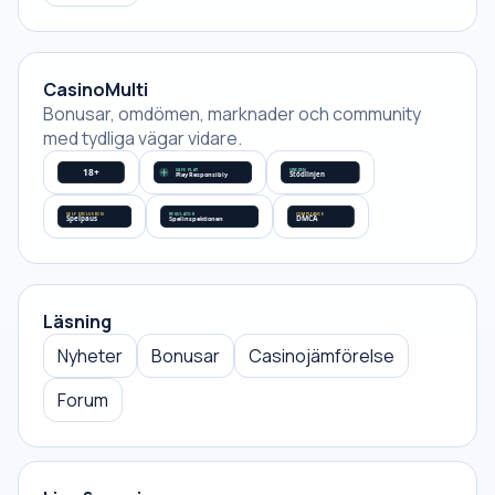
CasinoMulti
Bonusar, omdömen, marknader och community
med tydliga vägar vidare.
Läsning
Nyheter
Bonusar
Casinojämförelse
Forum