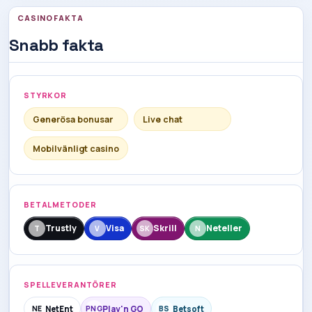
CASINOFAKTA
Snabb fakta
STYRKOR
Generösa bonusar
Live chat
Mobilvänligt casino
BETALMETODER
Trustly
Visa
Skrill
Neteller
T
V
SK
N
SPELLEVERANTÖRER
NetEnt
Play'n GO
Betsoft
NE
PNG
BS