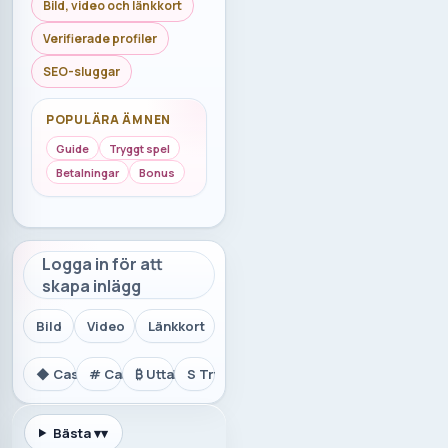
Bild, video och länkkort
Verifierade profiler
SEO-sluggar
POPULÄRA ÄMNEN
Guide
Tryggt spel
Betalningar
Bonus
Logga in för att
skapa inlägg
Bild
Video
Länkkort
◆
Casinon och bonusar
#
Casino-nyheter
₿
Uttag och betalningar
S
Tryggt spel
Bästa
▾