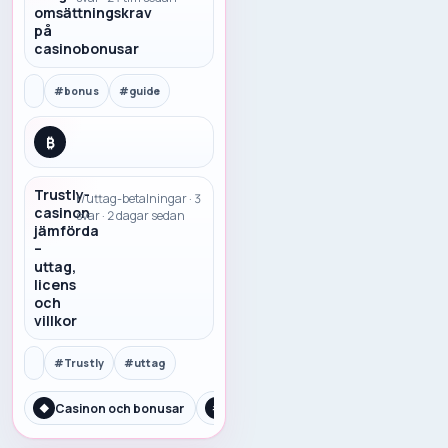
omsättningskrav
på
casinobonusar
#
bonus
#
guide
₿
Trustly-
r/
uttag-betalningar
·
3
casinon
svar ·
2 dagar sedan
jämförda
–
uttag,
licens
och
villkor
#
Trustly
#
uttag
Casinon och bonusar
Casino-nyheter
Uttag och be
◆
#
₿