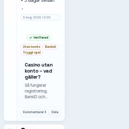
•
3 dagar sedan
•
6 aug. 2026 12:00
Verifierad
Utan konto
Bankid
Tryggt spel
Casino utan
konto – vad
gäller?
Så fungerar
registrering,
BankID och
verifiering hos
casino utan
Kommentarer
3
Dela
Länk
konto.