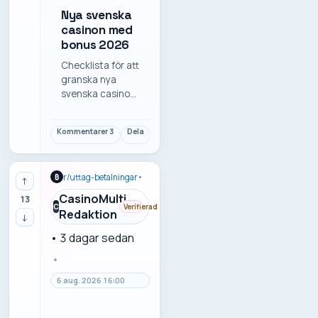
Nya svenska
casinon med
bonus 2026
Checklista för att
granska nya
svenska casinon
och deras
bonusar.
Kommentarer
3
Dela
Länk
r/
uttag-betalningar
•
₿
↑
CasinoMulti
13
C
Verifierad
Redaktion
↓
•
3 dagar sedan
•
6 aug. 2026 16:00