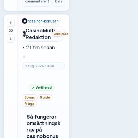
Kommentarer
3
Dela
Länk
för snabba uttag.
r/
casinon-bonusar
•
◆
↑
CasinoMulti
22
C
Verifierad
Redaktion
↓
•
21 tim sedan
•
8 aug. 2026 10:30
Verifierad
Bonus
Guide
Fråga
Så fungerar
omsättningsk
rav på
casinobonus