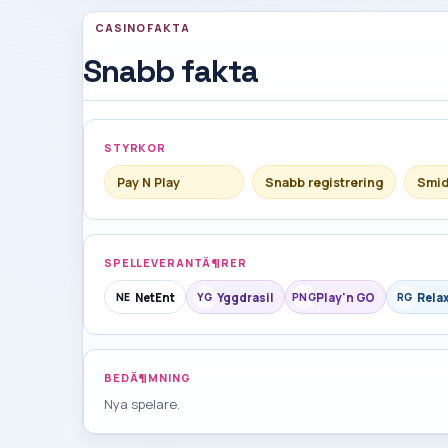
CASINOFAKTA
Snabb fakta
STYRKOR
Pay N Play
Snabb registrering
Smid
SPELLEVERANTÃ¶RER
NetEnt
Yggdrasil
Play'n GO
Rela
NE
YG
PNG
RG
BEDÃ¶MNING
Nya spelare.