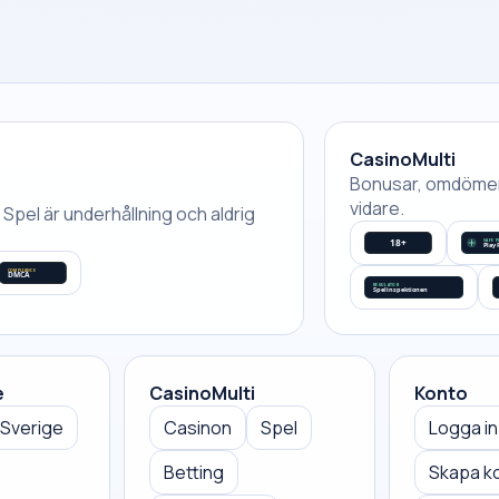
CasinoMulti
Bonusar, omdömen
vidare.
 Spel är underhållning och aldrig
e
CasinoMulti
Konto
Sverige
Casinon
Spel
Logga in
Betting
Skapa k