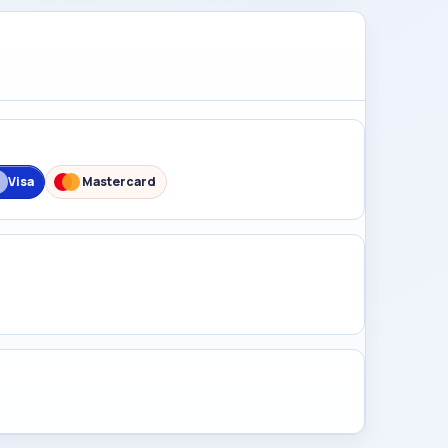
Visa
Mastercard