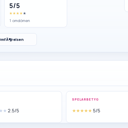
5/5
★
★
★
★
★
1 omdömen
Ã¤mfÃ¶relsen
SPELARBETYG
★
★
2.5/5
★
★
★
★
★
5/5