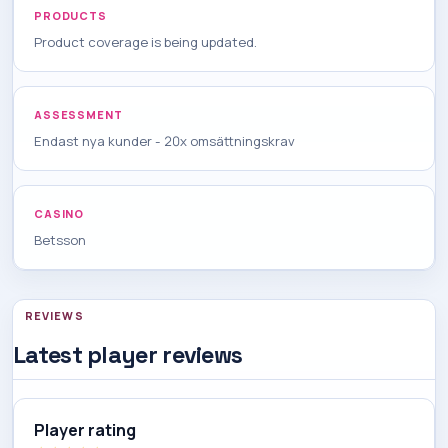
PRODUCTS
Product coverage is being updated.
ASSESSMENT
Endast nya kunder - 20x omsättningskrav
CASINO
Betsson
REVIEWS
Latest player reviews
Player rating