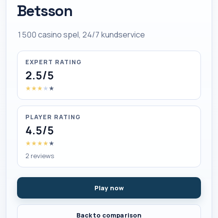
Betsson
1500 casino spel, 24/7 kundservice
EXPERT RATING
2.5/5
★
★
★
★
★
PLAYER RATING
4.5/5
★
★
★
★
★
2 reviews
Play now
Back to comparison