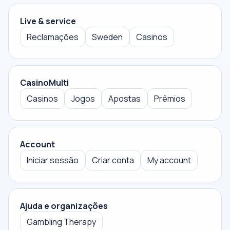
Live & service
Reclamações
Sweden
Casinos
CasinoMulti
Casinos
Jogos
Apostas
Prêmios
Account
Iniciar sessão
Criar conta
My account
Ajuda e organizações
Gambling Therapy