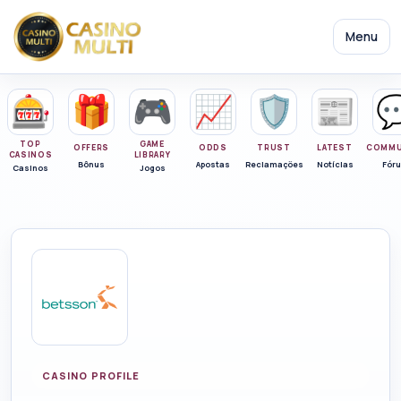
Menu
🎰
🎁
🎮
📈
🛡️
📰

TOP
GAME
OFFERS
ODDS
TRUST
LATEST
COMMU
CASINOS
LIBRARY
Bônus
Apostas
Reclamações
Notícias
Fór
Casinos
Jogos
CASINO PROFILE