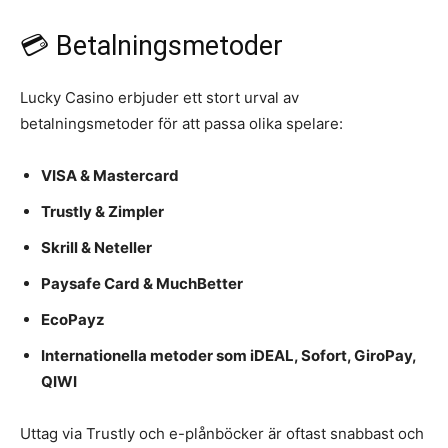
💳 Betalningsmetoder
Lucky Casino erbjuder ett stort urval av
betalningsmetoder för att passa olika spelare:
VISA & Mastercard
Trustly & Zimpler
Skrill & Neteller
Paysafe Card & MuchBetter
EcoPayz
Internationella metoder som iDEAL, Sofort, GiroPay,
QIWI
Uttag via Trustly och e-plånböcker är oftast snabbast och