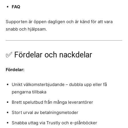
FAQ
Supporten är öppen dagligen och är känd för att vara
snabb och hjälpsam.
✅ Fördelar och nackdelar
Fördelar:
Unikt välkomsterbjudande – dubbla upp eller få
pengarna tillbaka
Brett spelutbud från många leverantörer
Stort urval av betalningsmetoder
Snabba uttag via Trustly och e-plånböcker