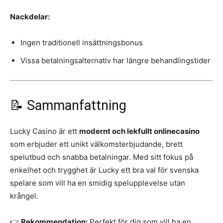
Nackdelar:
Ingen traditionell insättningsbonus
Vissa betalningsalternativ har längre behandlingstider
📝 Sammanfattning
Lucky Casino är ett
modernt och lekfullt onlinecasino
som erbjuder ett unikt välkomsterbjudande, brett
spelutbud och snabba betalningar. Med sitt fokus på
enkelhet och trygghet är Lucky ett bra val för svenska
spelare som vill ha en smidig spelupplevelse utan
krångel.
👉
Rekommendation:
Perfekt för dig som vill ha en