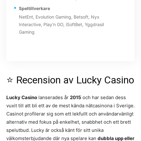
Speltillverkare
NetEnt, Evolution Gaming, Betsoft, Nyx
Interactive, Play'n GO, iSoftBet, Yggdrasil
Gaming
⭐ Recension av Lucky Casino
Lucky Casino
lanserades år
2015
och har sedan dess
vuxit till att bli ett av de mest kända nätcasinona i Sverige.
Casinot profilerar sig som ett lekfullt och användarvänligt
alternativ med fokus på enkelhet, snabbhet och ett brett
spelutbud. Lucky är också känt för sitt unika
välkomsterbjudande där nya spelare kan
dubbla upp eller