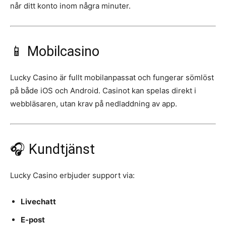
når ditt konto inom några minuter.
📱 Mobilcasino
Lucky Casino är fullt mobilanpassat och fungerar sömlöst
på både iOS och Android. Casinot kan spelas direkt i
webbläsaren, utan krav på nedladdning av app.
🎧 Kundtjänst
Lucky Casino erbjuder support via:
Livechatt
E-post