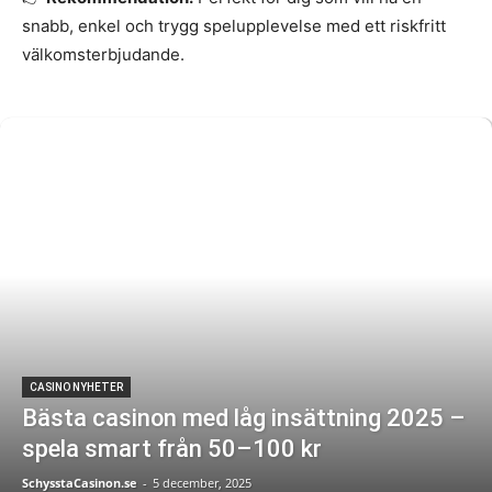
snabb, enkel och trygg spelupplevelse med ett riskfritt
välkomsterbjudande.
CASINO NYHETER
Bästa casinon med låg insättning 2025 –
spela smart från 50–100 kr
SchysstaCasinon.se
-
5 december, 2025