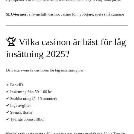
SEO-termer:
ansvarsfullt casino, casino för nybörjare, spela små summor
🏆 Vilka casinon är bäst för låg
insättning 2025?
De bästa svenska casinona för låg insättning har:
✔ BankID
✔ Insättning från 50–100 kr
✔ Snabba uttag (5–15 minuter)
✔ Inga avgifter
✔ Svensk licens
✔ Tydliga bonusvillkor
Nyckelord:
bästa casino 50 kr insättning, casino med Swish 50 kr, Trustly