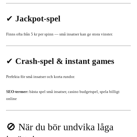
✔
Jackpot-spel
Finns ofta från 5 kr per spinn — små insatser kan ge stora vinster.
✔
Crash-spel & instant games
Perfekta för små insatser och korta rundor.
SEO-termer:
bästa spel små insatser, casino budgetspel, spela billigt
online
🚫 När du bör undvika låga