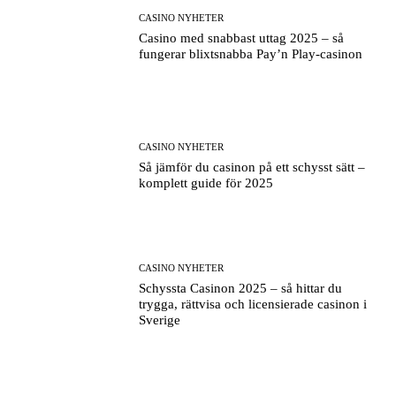
CASINO NYHETER
Casino med snabbast uttag 2025 – så
fungerar blixtsnabba Pay’n Play-casinon
CASINO NYHETER
Så jämför du casinon på ett schysst sätt –
komplett guide för 2025
CASINO NYHETER
Schyssta Casinon 2025 – så hittar du
trygga, rättvisa och licensierade casinon i
Sverige