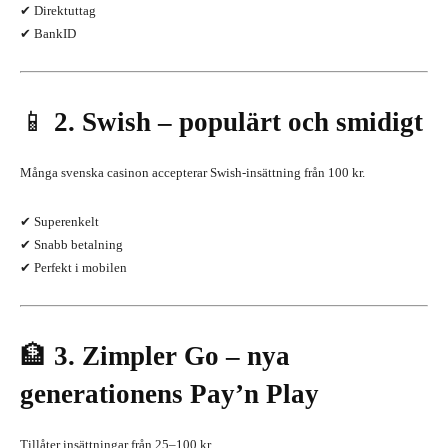
✔ Direktuttag
✔ BankID
📱
2. Swish – populärt och smidigt
Många svenska casinon accepterar Swish-insättning från 100 kr.
✔ Superenkelt
✔ Snabb betalning
✔ Perfekt i mobilen
🏦
3. Zimpler Go – nya
generationens Pay’n Play
Tillåter insättningar från 25–100 kr.