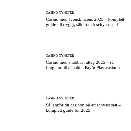
CASINO NYHETER
Casino med svensk licens 2025 – komplett
guide till tryggt, säkert och schysst spel
CASINO NYHETER
Casino med snabbast uttag 2025 – så
fungerar blixtsnabba Pay’n Play-casinon
CASINO NYHETER
Så jämför du casinon på ett schysst sätt –
komplett guide för 2025