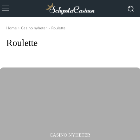
Home
Casino nyheter
Roulette
Roulette
Betting
Blackjack
Poker
Slots
CASINO NYHETER