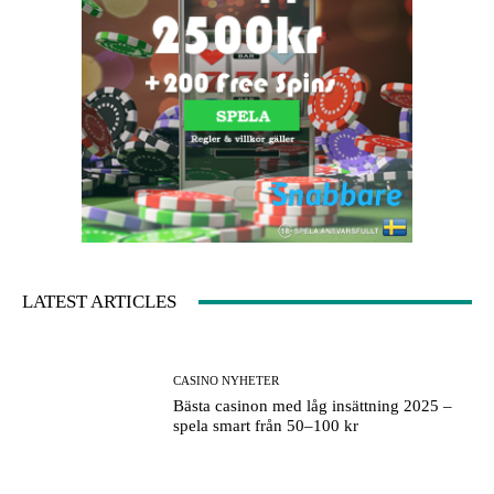
LATEST ARTICLES
CASINO NYHETER
Bästa casinon med låg insättning 2025 –
spela smart från 50–100 kr