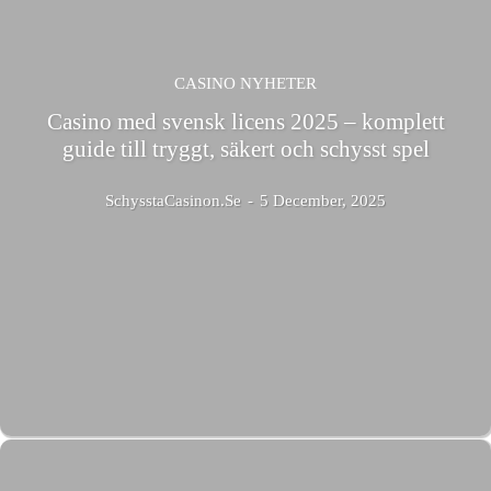
CASINO NYHETER
Casino med svensk licens 2025 – komplett
guide till tryggt, säkert och schysst spel
SchysstaCasinon.se
-
5 December, 2025