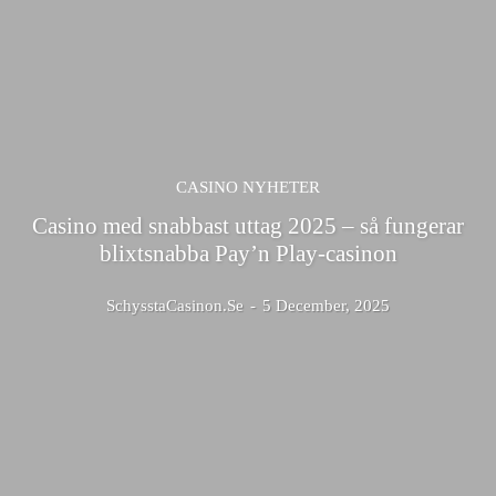
CASINO NYHETER
Casino med snabbast uttag 2025 – så fungerar
blixtsnabba Pay’n Play-casinon
SchysstaCasinon.se
-
5 December, 2025