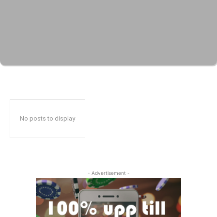
No posts to display
- Advertisement -