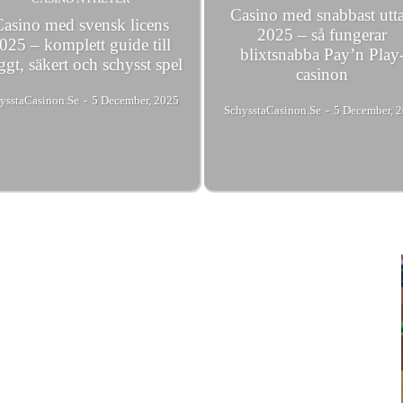
Casino med snabbast utt
Casino med svensk licens
2025 – så fungerar
025 – komplett guide till
blixtsnabba Pay’n Play
ggt, säkert och schysst spel
casinon
ysstaCasinon.se
-
5 December, 2025
SchysstaCasinon.se
-
5 December, 