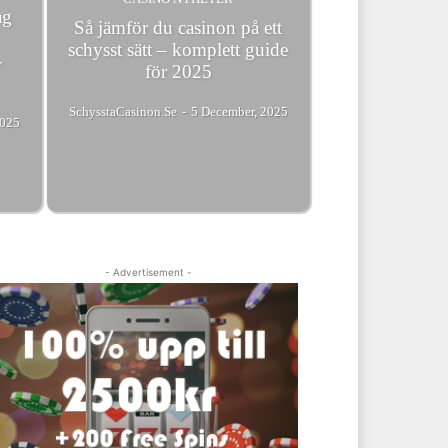
ag
Så jämför du casinon på ett
schysst sätt – komplett guide
-
för 2025
SchysstaCasinon.se
-
5 December, 2025
2025
- Advertisement -