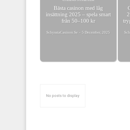
Bästa casinon med låg
insättning 2025 – spela smart
2
från 50–100 kr
try
SchysstaCasinon.se
-
5 December, 2025
Sch
No posts to display