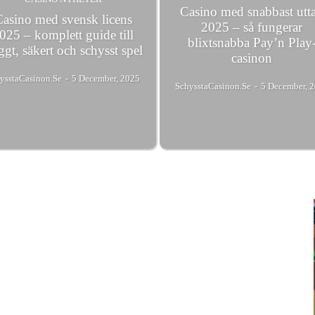
Casino med snabbast utt
Casino med svensk licens
2025 – så fungerar
025 – komplett guide till
blixtsnabba Pay’n Play
ggt, säkert och schysst spel
casinon
ysstaCasinon.se
-
5 December, 2025
SchysstaCasinon.se
-
5 December, 