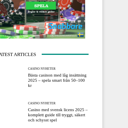
ATEST ARTICLES
CASINO NYHETER
Bästa casinon med låg insättning
2025 – spela smart från 50–100
kr
CASINO NYHETER
Casino med svensk licens 2025 –
komplett guide till tryggt, säkert
och schysst spel