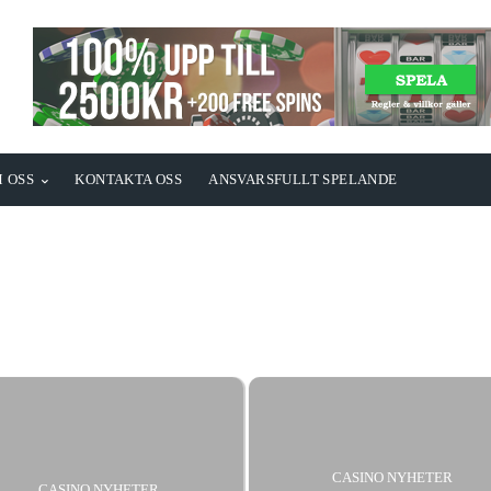
 OSS
KONTAKTA OSS
ANSVARSFULLT SPELANDE
CASINO NYHETER
CASINO NYHETER