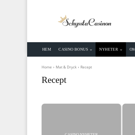
HEM
CASINO BONUS
NYHETER
OM
Home
Mat & Dryck
Recept
Recept
Restaurangrecensioner
Vin- & dryckestips
CASINO NYHETER