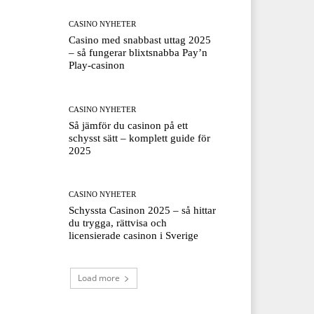
CASINO NYHETER
Casino med snabbast uttag 2025
– så fungerar blixtsnabba Pay’n
Play-casinon
CASINO NYHETER
Så jämför du casinon på ett
schysst sätt – komplett guide för
2025
CASINO NYHETER
Schyssta Casinon 2025 – så hittar
du trygga, rättvisa och
licensierade casinon i Sverige
Load more