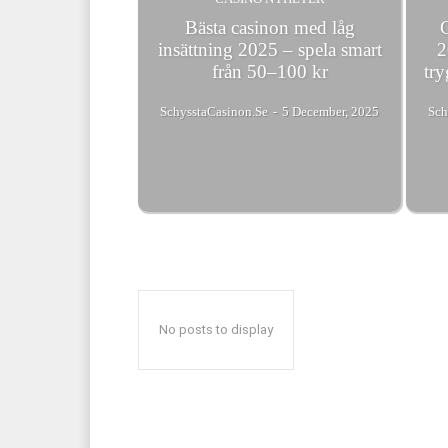
Bästa casinon med låg
insättning 2025 – spela smart
2
från 50–100 kr
try
SchysstaCasinon.se
-
5 December, 2025
Sch
No posts to display