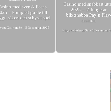
Casino med snabbast utt
Casino med svensk licens
2025 – så fungerar
025 – komplett guide till
blixtsnabba Pay’n Play
ggt, säkert och schysst spel
casinon
ysstaCasinon.se
-
5 December, 2025
SchysstaCasinon.se
-
5 December, 