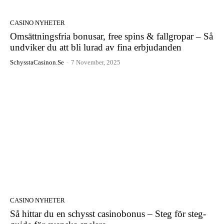
CASINO NYHETER
Omsättningsfria bonusar, free spins & fallgropar – Så
undviker du att bli lurad av fina erbjudanden
SchysstaCasinon.se
-
7 November, 2025
CASINO NYHETER
Så hittar du en schysst casinobonus – Steg för steg-