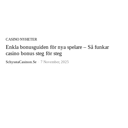
CASINO NYHETER
Enkla bonusguiden för nya spelare – Så funkar
casino bonus steg för steg
SchysstaCasinon.se
-
7 November, 2025