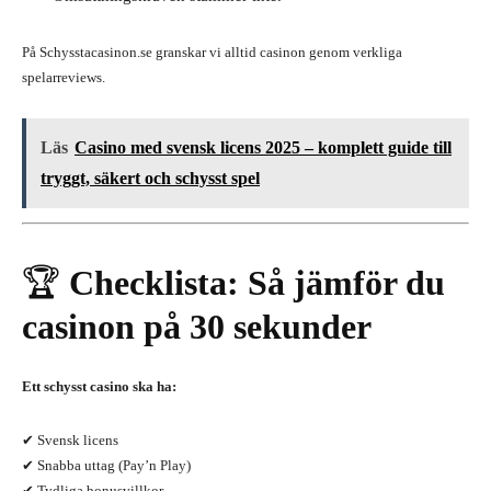
På Schysstacasinon.se granskar vi alltid casinon genom verkliga
spelarreviews.
Läs
Casino med svensk licens 2025 – komplett guide till
tryggt, säkert och schysst spel
🏆
Checklista: Så jämför du
casinon på 30 sekunder
Ett schysst casino ska ha:
✔ Svensk licens
✔ Snabba uttag (Pay’n Play)
✔ Tydliga bonusvillkor