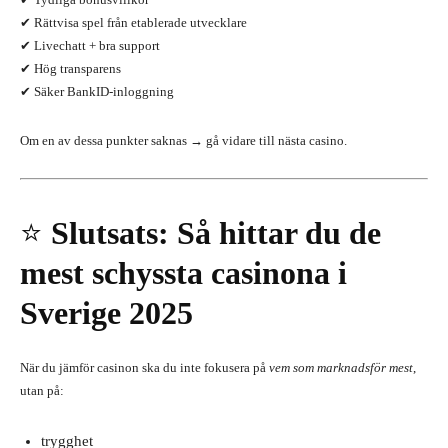
✔ Rättvisa spel från etablerade utvecklare
✔ Livechatt + bra support
✔ Hög transparens
✔ Säker BankID-inloggning
Om en av dessa punkter saknas → gå vidare till nästa casino.
⭐
Slutsats: Så hittar du de
mest schyssta casinona i
Sverige 2025
När du jämför casinon ska du inte fokusera på
vem som marknadsför mest
,
utan på:
trygghet