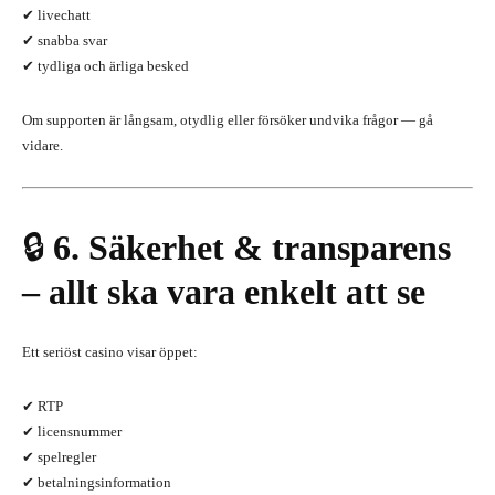
✔ livechatt
✔ snabba svar
✔ tydliga och ärliga besked
Om supporten är långsam, otydlig eller försöker undvika frågor — gå
vidare.
🔒
6. Säkerhet & transparens
– allt ska vara enkelt att se
Ett seriöst casino visar öppet:
✔ RTP
✔ licensnummer
✔ spelregler
✔ betalningsinformation