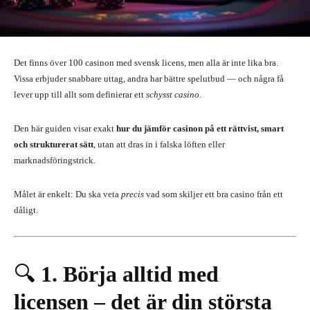
Det finns över 100 casinon med svensk licens, men alla är inte lika bra.
Vissa erbjuder snabbare uttag, andra har bättre spelutbud — och några få
lever upp till allt som definierar ett
schysst casino
.
Den här guiden visar exakt
hur du jämför casinon på ett rättvist, smart
och strukturerat sätt
, utan att dras in i falska löften eller
marknadsföringstrick.
Målet är enkelt: Du ska veta
precis
vad som skiljer ett bra casino från ett
dåligt.
🔍
1. Börja alltid med
licensen – det är din största