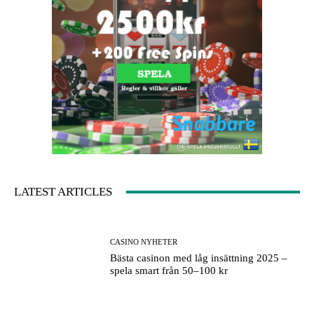
LATEST ARTICLES
CASINO NYHETER
Bästa casinon med låg insättning 2025 –
spela smart från 50–100 kr