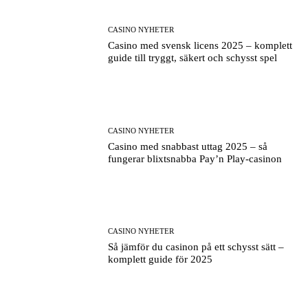
CASINO NYHETER
Casino med svensk licens 2025 – komplett
guide till tryggt, säkert och schysst spel
CASINO NYHETER
Casino med snabbast uttag 2025 – så
fungerar blixtsnabba Pay’n Play-casinon
CASINO NYHETER
Så jämför du casinon på ett schysst sätt –
komplett guide för 2025